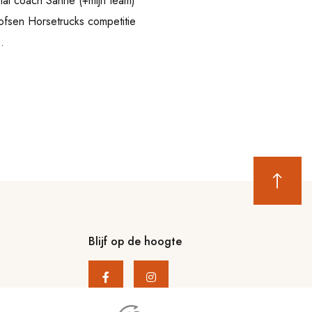
ntal coach Sanne (+mijn team)
ofsen Horsetrucks competitie
.
Blijf op de hoogte