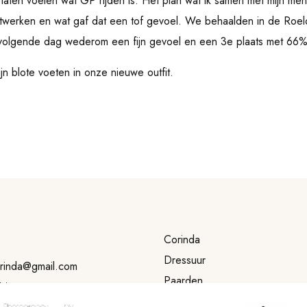
t laten voelen wat GP rijden is. Het plan wat ik samen met mijn me
uitwerken en wat gaf dat een tof gevoel. We behaalden in de Roel
volgende dag wederom een fijn gevoel en een 3e plaats met 66%
n blote voeten in onze nieuwe outfit.
Corinda
Dressuur
orinda@gmail.com
Paarden
14