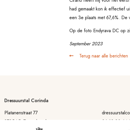
Cirano heeft mij voor het eers
had gemaakt kon ik effectief 
een 3e plaats met 67,6%. De 
Op de foto Endyrava DC op zij
September 2023
Terug naar alle berichten
Dressuurstal Corinda
Platanenstraat 77
dressuurstalc
3785 LD Zwartebroek
06 10 80 64 