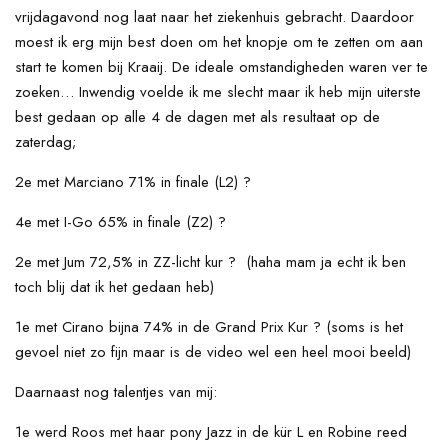
vrijdagavond nog laat naar het ziekenhuis gebracht. Daardoor
moest ik erg mijn best doen om het knopje om te zetten om aan
start te komen bij Kraaij. De ideale omstandigheden waren ver te
zoeken… Inwendig voelde ik me slecht maar ik heb mijn uiterste
best gedaan op alle 4 de dagen met als resultaat op de
zaterdag;
2e met Marciano 71% in finale (L2) ?
4e met I-Go 65% in finale (Z2) ?
2e met Jum 72,5% in ZZ-licht kur ? (haha mam ja echt ik ben
toch blij dat ik het gedaan heb)
1e met Cirano bijna 74% in de Grand Prix Kur ? (soms is het
gevoel niet zo fijn maar is de video wel een heel mooi beeld)
Daarnaast nog talentjes van mij:
1e werd Roos met haar pony Jazz in de kür L en Robine reed