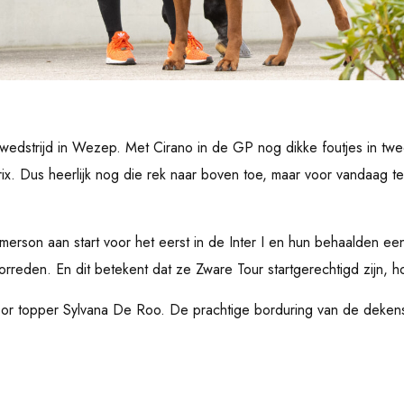
wedstrijd in Wezep. Met Cirano in de GP nog dikke foutjes in tw
x. Dus heerlijk nog die rek naar boven toe, maar voor vandaag t
son aan start voor het eerst in de Inter I en hun behaalden een 
rreden. En dit betekent dat ze Zware Tour startgerechtigd zijn, ho
oor topper Sylvana De Roo. De prachtige borduring van de deken