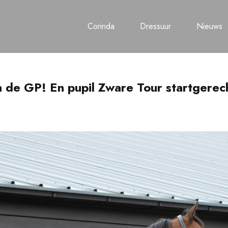
Corinda
Dressuur
Nieuws
n de GP! En pupil Zware Tour startgerec